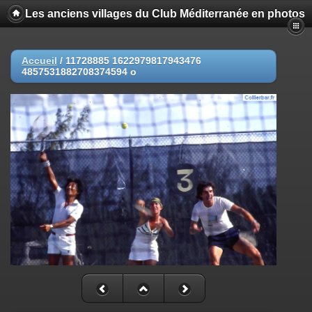
Les anciens villages du Club Méditerranée en photos
Accueil
/
11728885 1622979817943476
4857531882708374594 o