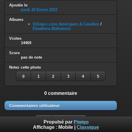
Ajoutée le
jeudi 10 février 2022
Albums
Villages zone Amériques & Caraïbes
/
Eleuthera (Bahamas)
Visites
14469
Score
pas de note
Notez cette photo
0
1
2
3
4
5
0 commentaire
Commentaires utilisateur
Propulsé par
Piwigo
Affichage :
Mobile
|
Classique