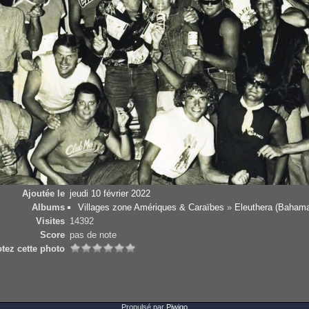
Ajoutée le
jeudi 10 février 2022
Albums
Villages zone Amériques & Caraïbes
»
Eleuthera (Baham
Visites
14392
Score
pas de note
tez cette photo
Propulsé par
Piwigo