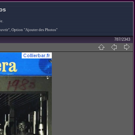
tos
e.
ouvrir", Option "Ajouter des Photos"
787/2343