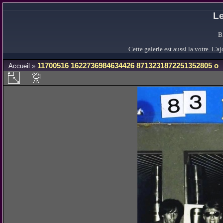
Le
B
Cette galerie est aussi la votre. L
11700516 1622736984634426 8713231872251352805 o
Accueil
»