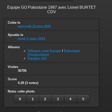
Equipe GO Pakostane 1987 avec Lionel BURTET
CDV
Créée le
mercredi 22 mai 2019
Ajoutée le
lundi 1 mars 2021
Albums
Villages zone Europe
/
Pakostane
(Yougoslavie)
Equipes GO
Visites
36706
Score
4.28
(3 notes)
Notez cette photo
0
1
2
3
4
5