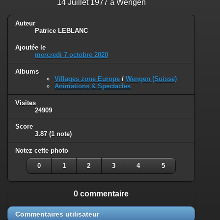
14 Juillet 1977 à Wengen
Auteur
Patrice LEBLANC
Ajoutée le
mercredi 7 octobre 2020
Albums
Villages zone Europe
/
Wengen (Suisse)
Animations & Spectacles
Visites
24909
Score
3.87
(1 note)
Notez cette photo
0
1
2
3
4
5
0 commentaire
Commentaires utilisateur