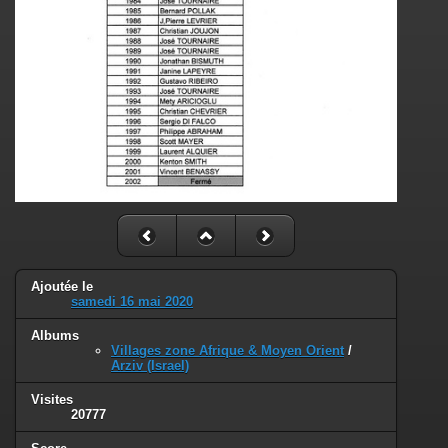
Ajoutée le
samedi 16 mai 2020
Albums
Villages zone Afrique & Moyen Orient
/
Arziv (Israel)
Visites
20777