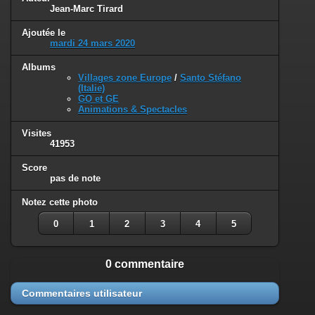
Jean-Marc Tirard
Ajoutée le
mardi 24 mars 2020
Albums
Villages zone Europe
/
Santo Stéfano
(Italie)
GO et GE
Animations & Spectacles
Visites
41953
Score
pas de note
Notez cette photo
0
1
2
3
4
5
0 commentaire
Commentaires utilisateur