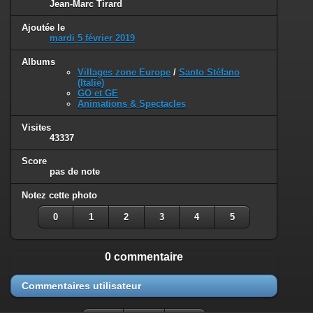
Jean-Marc Tirard
Ajoutée le
mardi 5 février 2019
Albums
Villages zone Europe
/
Santo Stéfano
(Italie)
GO et GE
Animations & Spectacles
Visites
43337
Score
pas de note
Notez cette photo
0
1
2
3
4
5
0 commentaire
Commentaires utilisateur