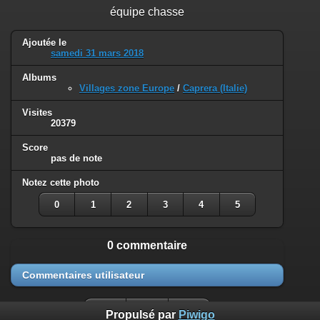
équipe chasse
Ajoutée le
samedi 31 mars 2018
Albums
Villages zone Europe
/
Caprera (Italie)
Visites
20379
Score
pas de note
Notez cette photo
0
1
2
3
4
5
0 commentaire
Commentaires utilisateur
Propulsé par
Piwigo