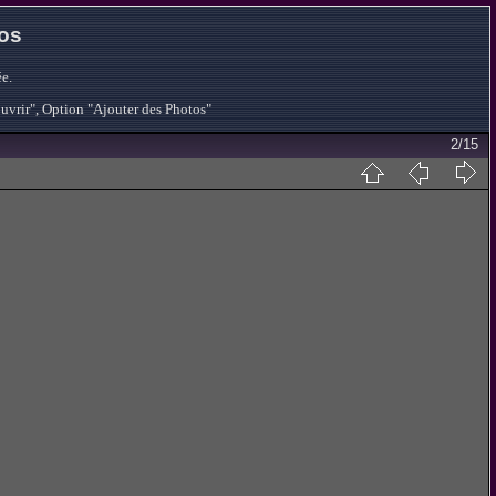
tos
e.
ouvrir", Option "Ajouter des Photos"
2/15