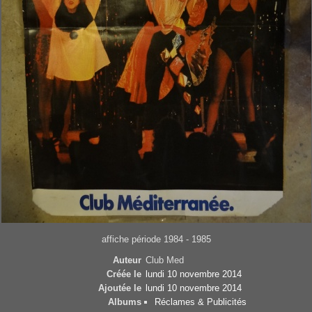
affiche période 1984 - 1985
Auteur
Club Med
Créée le
lundi 10 novembre 2014
Ajoutée le
lundi 10 novembre 2014
Albums
Réclames & Publicités