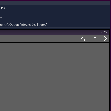
tos
e.
ouvrir", Option "Ajouter des Photos"
7/49