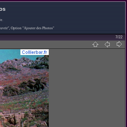
tos
e.
ouvrir", Option "Ajouter des Photos"
7/22