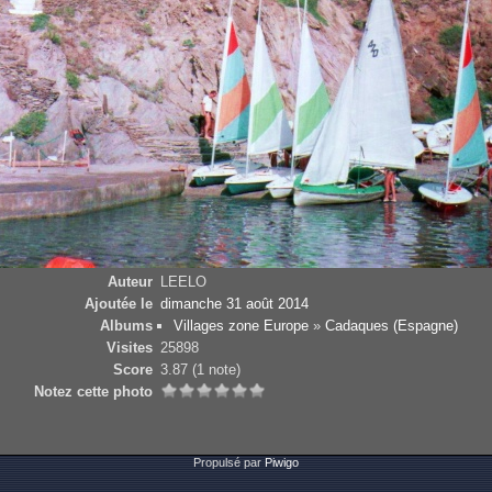
Auteur
LEELO
Ajoutée le
dimanche 31 août 2014
Albums
Villages zone Europe
»
Cadaques (Espagne)
Visites
25898
Score
3.87
(1 note)
Notez cette photo
Propulsé par
Piwigo