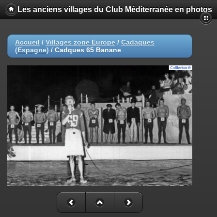
Les anciens villages du Club Méditerranée en photos
Accueil
/
Villages zone Europe
/
Cadaques
(Espagne)
/
Cadques 65 Banane