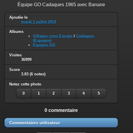
Équipe GO Cadaques 1965 avec Banane
Ajoutée le
mardi 1 juillet 2014
Albums
Villages zone Europe
/
Cadaques
(Espagne)
Equipes GO
Visites
36999
Score
3.83
(6 notes)
Notez cette photo
0
1
2
3
4
5
0 commentaire
Commentaires utilisateur