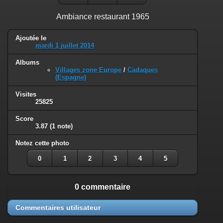
Ambiance restaurant 1965
Ajoutée le
mardi 1 juillet 2014
Albums
Villages zone Europe
/
Cadaques
(Espagne)
Visites
25825
Score
3.87
(1 note)
Notez cette photo
0
1
2
3
4
5
0 commentaire
Commentaires utilisateur