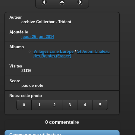
Auteur
archive Collierbar - Trident
Ajoutée le
jeudi 26 juin 2014
Albums
Villages zone Europe
/
St Aubin Chateau
des Rotoirs (France)
Visites
21116
Score
pas de note
Notez cette photo
0
1
2
3
4
5
0 commentaire
Commentaires utilisateur