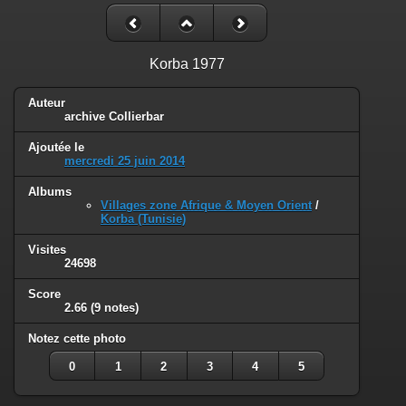
Korba 1977
Auteur
archive Collierbar
Ajoutée le
mercredi 25 juin 2014
Albums
Villages zone Afrique & Moyen Orient
/
Korba (Tunisie)
Visites
24698
Score
2.66
(9 notes)
Notez cette photo
0
1
2
3
4
5