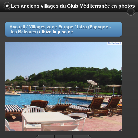
Les anciens villages du Club Méditerranée en photos
Accueil
/
Villages zone Europe
/
Ibiza (Espagne -
Iles Baléares)
/
Ibiza la piscine