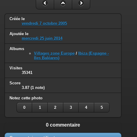
Créée le
vendredi 7 octobre 2005
Ajoutée le
mercredi 25 juin 2014
Albums
Villages zone Europe
/
Ibiza (Espagne -
Iles Baléares)
Visites
35341
Score
3.87
(1 note)
Notez cette photo
0
1
2
3
4
5
0 commentaire