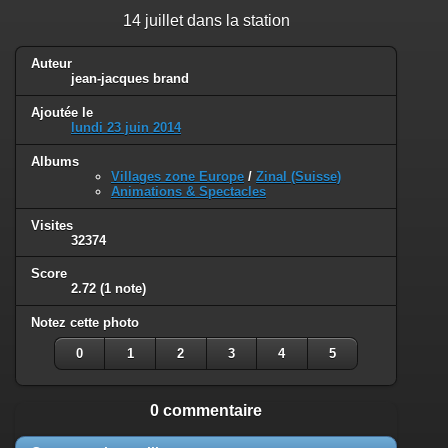
14 juillet dans la station
Auteur
jean-jacques brand
Ajoutée le
lundi 23 juin 2014
Albums
Villages zone Europe
/
Zinal (Suisse)
Animations & Spectacles
Visites
32374
Score
2.72
(1 note)
Notez cette photo
0
1
2
3
4
5
0 commentaire