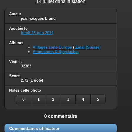
14 juillet dans la station
Auteur
jean-jacques brand
Ajoutée le
lundi 23 juin 2014
Albums
Villages zone Europe
/
Zinal (Suisse)
Animations & Spectacles
Visites
32383
Score
2.72
(1 note)
Notez cette photo
0
1
2
3
4
5
0 commentaire
Commentaires utilisateur