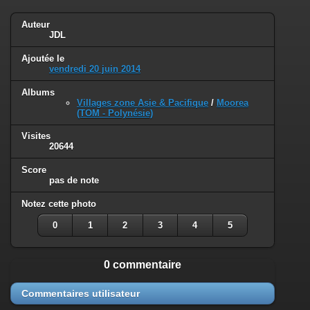
Auteur
JDL
Ajoutée le
vendredi 20 juin 2014
Albums
Villages zone Asie & Pacifique
/
Moorea
(TOM - Polynésie)
Visites
20644
Score
pas de note
Notez cette photo
0
1
2
3
4
5
0 commentaire
Commentaires utilisateur