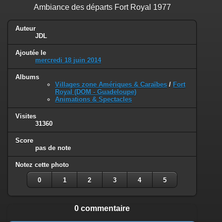
Ambiance des départs Fort Royal 1977
Auteur
JDL
Ajoutée le
mercredi 18 juin 2014
Albums
Villages zone Amériques & Caraïbes
/
Fort
Royal (DOM - Guadeloupe)
Animations & Spectacles
Visites
31360
Score
pas de note
Notez cette photo
0
1
2
3
4
5
0 commentaire