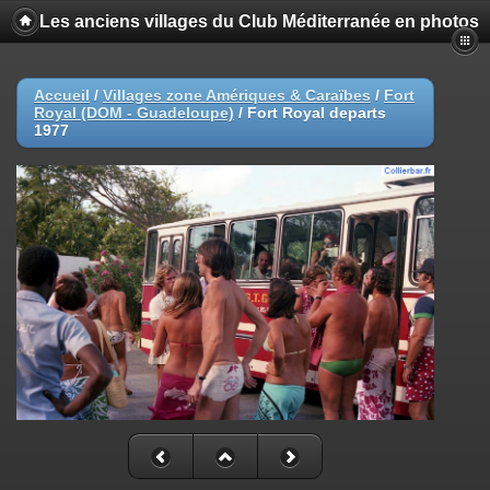
Les anciens villages du Club Méditerranée en photos
Accueil
/
Villages zone Amériques & Caraïbes
/
Fort
Royal (DOM - Guadeloupe)
/
Fort Royal departs
1977