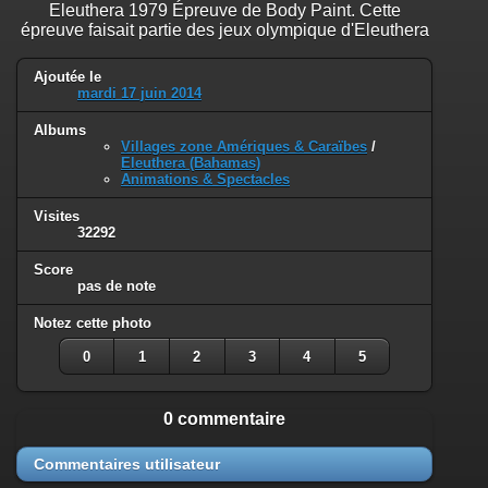
Eleuthera 1979 Épreuve de Body Paint. Cette
épreuve faisait partie des jeux olympique d'Eleuthera
Ajoutée le
mardi 17 juin 2014
Albums
Villages zone Amériques & Caraïbes
/
Eleuthera (Bahamas)
Animations & Spectacles
Visites
32292
Score
pas de note
Notez cette photo
0
1
2
3
4
5
0 commentaire
Commentaires utilisateur