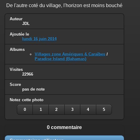
De l'autre coté du village, l'horizon est moins bouché
Auteur
JDL
Ajoutée le
lundi 16 juin 2014
Albums
Villages zone Amériques & Caraïbes
/
Paradise Island (Bahamas)
Visites
22966
Score
pas de note
Notez cette photo
0
1
2
3
4
5
0 commentaire