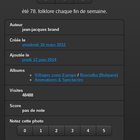
été 78. folklore chaque fin de semaine.
Auteur
jean-jacques brand
Créée le
vendredi 16 mars 2012
Ajoutée le
jeudi 12 juin 2014
Albums
Villages zone Europe
/
Rousalka (Bulgarie)
Animations & Spectacles
Visites
48488
Score
pas de note
Notez cette photo
0
1
2
3
4
5