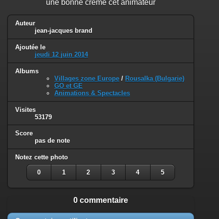
une bonne crème cet animateur
Auteur
jean-jacques brand
Ajoutée le
jeudi 12 juin 2014
Albums
Villages zone Europe
/
Rousalka (Bulgarie)
GO et GE
Animations & Spectacles
Visites
53179
Score
pas de note
Notez cette photo
0
1
2
3
4
5
0 commentaire