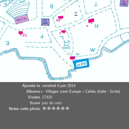
Ajoutée le
vendredi 6 juin 2014
Albums
Villages zone Europe
»
Cefalu (Italie - Sicile)
Visites
27458
Score
pas de note
Notez cette photo