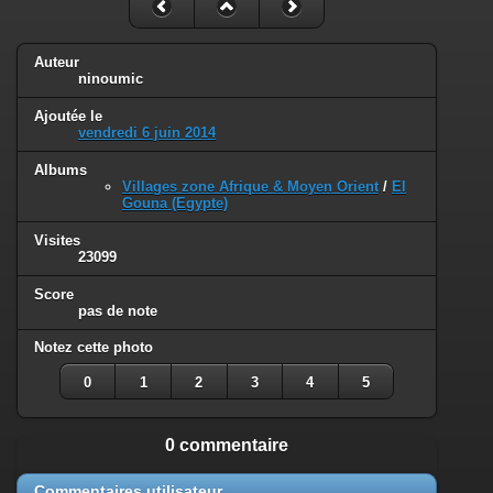
Auteur
ninoumic
Ajoutée le
vendredi 6 juin 2014
Albums
Villages zone Afrique & Moyen Orient
/
El
Gouna (Egypte)
Visites
23099
Score
pas de note
Notez cette photo
0
1
2
3
4
5
0 commentaire
Commentaires utilisateur