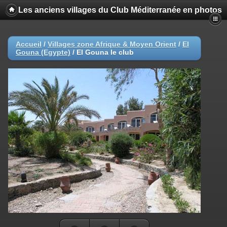
Les anciens villages du Club Méditerranée en photos
Accueil
/
Villages zone Afrique & Moyen Orient
/
El
Gouna (Egypte)
/
El Gouna le club