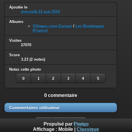
Ajoutée le
mercredi 21 mai 2014
Albums
Villages zone Europe
/
Les Restanques
(France)
Visites
27070
Score
3.23
(2 notes)
Notez cette photo
0
1
2
3
4
5
0 commentaire
Commentaires utilisateur
Propulsé par
Piwigo
Affichage :
Mobile
|
Classique