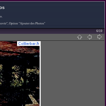
tos
e.
ouvrir", Option "Ajouter des Photos"
6/19