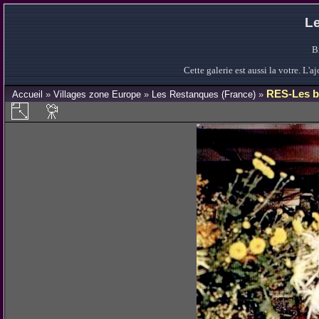
Le
B
Cette galerie est aussi la votre. L
RES-Les b
Accueil
»
Villages zone Europe
»
Les Restanques (France)
»