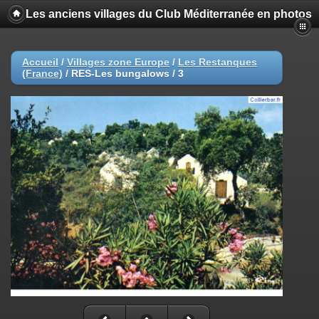
Les anciens villages du Club Méditerranée en photos
Accueil
/
Villages zone Europe
/
Les Restanques
(France)
/
RES-Les bungalows / 3