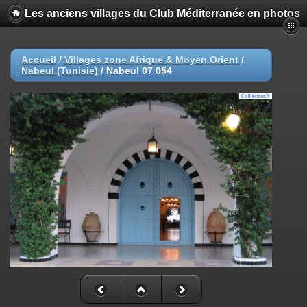
Les anciens villages du Club Méditerranée en photos
Accueil
/
Villages zone Afrique & Moyen Orient
/
Nabeul (Tunisie)
/
Nabeul 07 054