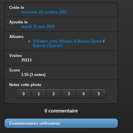
Créée le
mercredi 10 octobre 2007
Ajoutée le
mardi 20 mai 2014
Albums
Villages zone Afrique & Moyen Orient
/
Nabeul (Tunisie)
Visites
35213
Score
3.55
(3 notes)
Notez cette photo
0
1
2
3
4
5
0 commentaire
Commentaires utilisateur