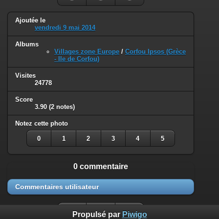
Ajoutée le
vendredi 9 mai 2014
Albums
Villages zone Europe
/
Corfou Ipsos (Grèce
- Ile de Corfou)
Visites
24778
Score
3.90
(2 notes)
Notez cette photo
0
1
2
3
4
5
0 commentaire
Commentaires utilisateur
Propulsé par
Piwigo