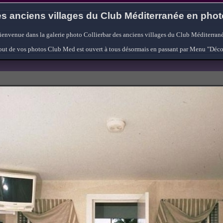
s anciens villages du Club Méditerranée en pho
ienvenue dans la galerie photo Collierbar des anciens villages du Club Méditerrané
'ajout de vos photos Club Med est ouvert à tous désormais en passant par Menu "Déc