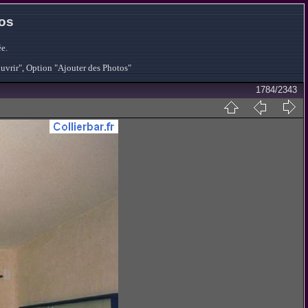
tos
e.
ouvrir", Option "Ajouter des Photos"
1784/2343