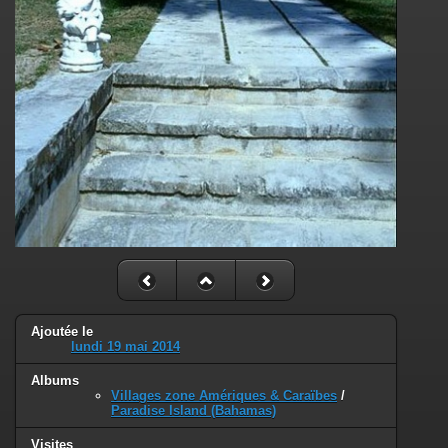
Ajoutée le
lundi 19 mai 2014
Albums
Villages zone Amériques & Caraïbes
/
Paradise Island (Bahamas)
Visites