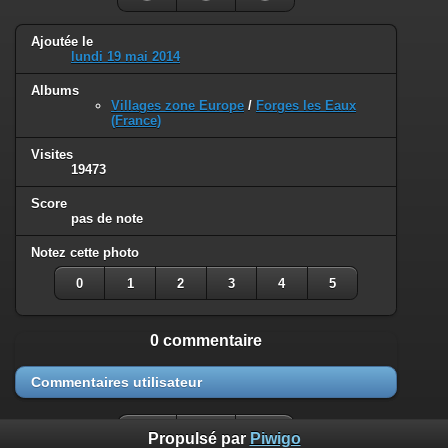
Ajoutée le
lundi 19 mai 2014
Albums
Villages zone Europe
/
Forges les Eaux
(France)
Visites
19473
Score
pas de note
Notez cette photo
0
1
2
3
4
5
0 commentaire
Commentaires utilisateur
Propulsé par
Piwigo