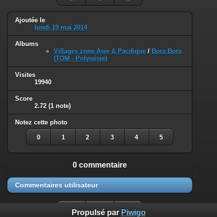
Ajoutée le
lundi 19 mai 2014
Albums
Villages zone Asie & Pacifique
/
Bora Bora
(TOM - Polynésie)
Visites
19940
Score
2.72
(1 note)
Notez cette photo
0
1
2
3
4
5
0 commentaire
Commentaires utilisateur
Propulsé par
Piwigo