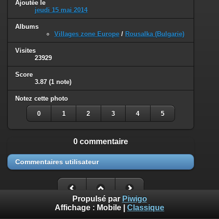
Ajoutée le
jeudi 15 mai 2014
Albums
Villages zone Europe
/
Rousalka (Bulgarie)
Visites
23929
Score
3.87
(1 note)
Notez cette photo
0
1
2
3
4
5
0 commentaire
Commentaires utilisateur
Propulsé par
Piwigo
Affichage :
Mobile
|
Classique