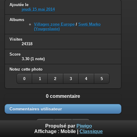
Ajoutée le
jeudi 15 mai 2014
Albums
Villages zone Europe
/
Sveti Marko
(Yougoslavie)
Visites
24318
Score
3.30
(1 note)
Notez cette photo
0
1
2
3
4
5
0 commentaire
Commentaires utilisateur
Propulsé par
Piwigo
Affichage :
Mobile
|
Classique