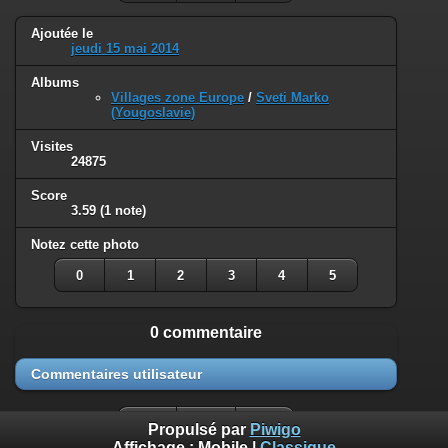
Ajoutée le
jeudi 15 mai 2014
Albums
Villages zone Europe
/
Sveti Marko
(Yougoslavie)
Visites
24875
Score
3.59
(1 note)
Notez cette photo
0
1
2
3
4
5
0 commentaire
Commentaires utilisateur
Propulsé par
Piwigo
Affichage :
Mobile
|
Classique