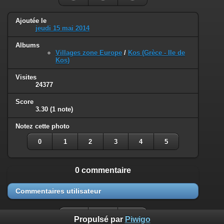
Ajoutée le
jeudi 15 mai 2014
Albums
Villages zone Europe
/
Kos (Grèce - Ile de
Kos)
Visites
24377
Score
3.30
(1 note)
Notez cette photo
0
1
2
3
4
5
0 commentaire
Commentaires utilisateur
Propulsé par
Piwigo