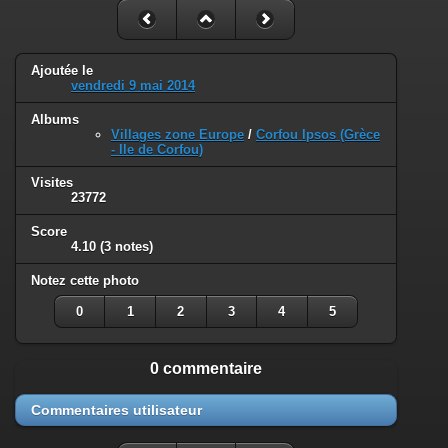
Ajoutée le
vendredi 9 mai 2014
Albums
Villages zone Europe
/
Corfou Ipsos (Grèce
- Ile de Corfou)
Visites
23772
Score
4.10
(3 notes)
Notez cette photo
0
1
2
3
4
5
0 commentaire
Commentaires utilisateur