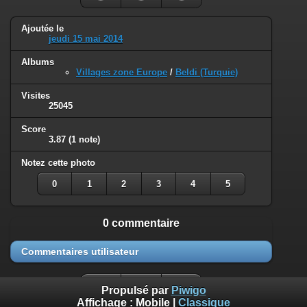
Ajoutée le
jeudi 15 mai 2014
Albums
Villages zone Europe
/
Beldi (Turquie)
Visites
25045
Score
3.87
(1 note)
Notez cette photo
0
1
2
3
4
5
0 commentaire
Commentaires utilisateur
Propulsé par
Piwigo
Affichage :
Mobile
|
Classique