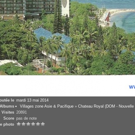
outée le
mardi 13 mai 2014
Albums
Villages zone Asie & Pacifique
»
Chateau Royal (DOM - Nouvelle 
Visites
20891
Score
pas de note
te photo