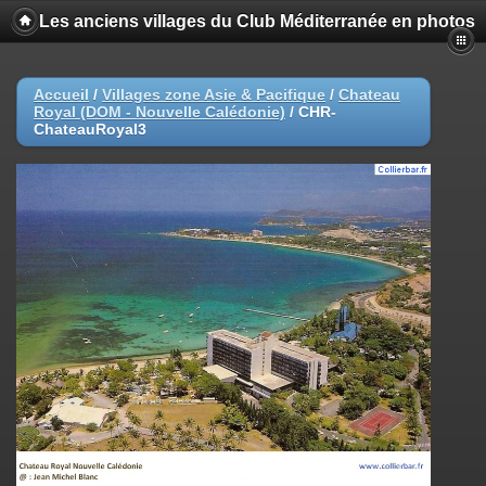
Les anciens villages du Club Méditerranée en photos
Accueil
/
Villages zone Asie & Pacifique
/
Chateau
Royal (DOM - Nouvelle Calédonie)
/
CHR-
ChateauRoyal3