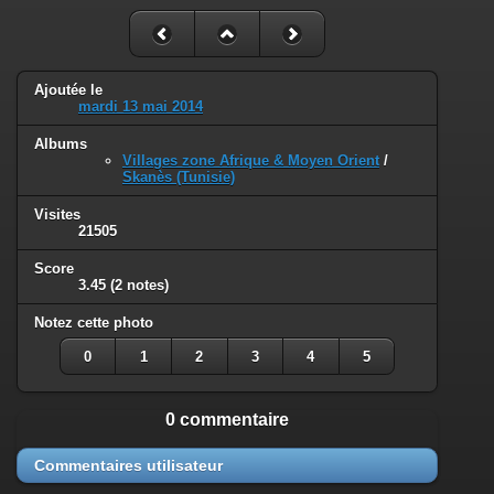
Ajoutée le
mardi 13 mai 2014
Albums
Villages zone Afrique & Moyen Orient
/
Skanès (Tunisie)
Visites
21505
Score
3.45
(2 notes)
Notez cette photo
0
1
2
3
4
5
0 commentaire
Commentaires utilisateur