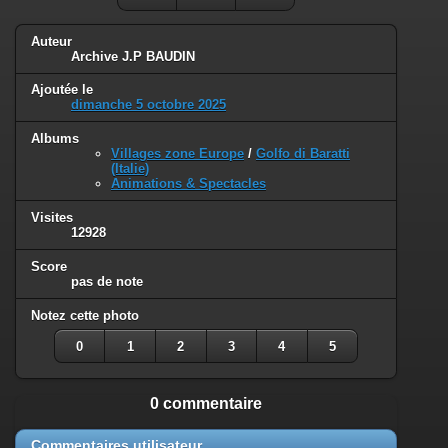
Auteur
Archive J.P BAUDIN
Ajoutée le
dimanche 5 octobre 2025
Albums
Villages zone Europe
/
Golfo di Baratti
(Italie)
Animations & Spectacles
Visites
12928
Score
pas de note
Notez cette photo
0
1
2
3
4
5
0 commentaire
Commentaires utilisateur