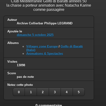
Club Méditerranée Golfo di Baratti années 50
la chaise a porteur animation avec Natacha Karine
comme passagère
Auteur
Archive Collierbar Philippe LEGRAND
Ajoutée le
dimanche 5 octobre 2025
Albums
Villages zone Europe
/
Golfo di Baratti
(Italie)
Animations & Spectacles
Visites
13098
Score
pas de note
Notez cette photo
0
1
2
3
4
5
0 commentaire