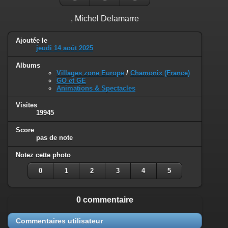
, Michel Delamarre
Ajoutée le
jeudi 14 août 2025
Albums
Villages zone Europe
/
Chamonix (France)
GO et GE
Animations & Spectacles
Visites
19945
Score
pas de note
Notez cette photo
0
1
2
3
4
5
0 commentaire
Commentaires utilisateur