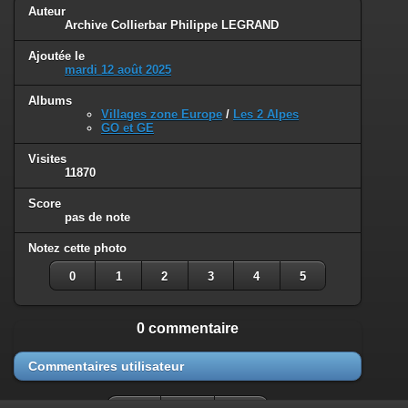
Auteur
Archive Collierbar Philippe LEGRAND
Ajoutée le
mardi 12 août 2025
Albums
Villages zone Europe
/
Les 2 Alpes
GO et GE
Visites
11870
Score
pas de note
Notez cette photo
0
1
2
3
4
5
0 commentaire
Commentaires utilisateur