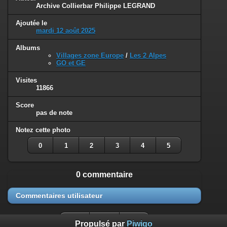
Archive Collierbar Philippe LEGRAND
Ajoutée le
mardi 12 août 2025
Albums
Villages zone Europe
/
Les 2 Alpes
GO et GE
Visites
11866
Score
pas de note
Notez cette photo
0
1
2
3
4
5
0 commentaire
Commentaires utilisateur
Propulsé par
Piwigo