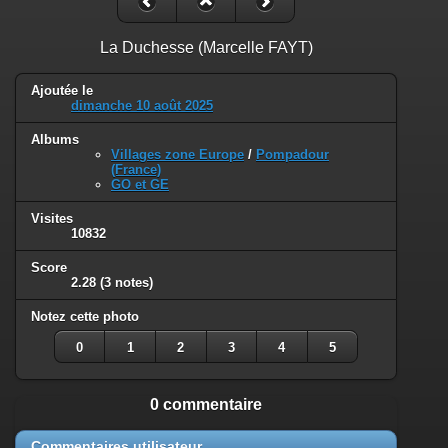
La Duchesse (Marcelle FAYT)
Ajoutée le
dimanche 10 août 2025
Albums
Villages zone Europe
/
Pompadour
(France)
GO et GE
Visites
10832
Score
2.28
(3 notes)
Notez cette photo
0
1
2
3
4
5
0 commentaire
Commentaires utilisateur